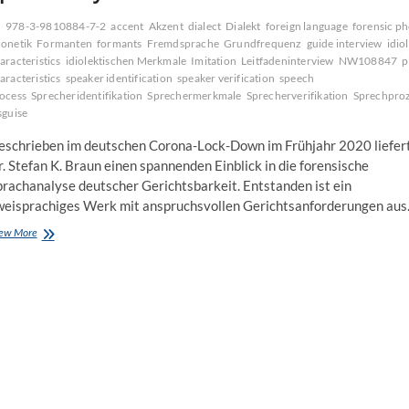
978-3-9810884-7-2
accent
Akzent
dialect
Dialekt
foreign language
forensic ph
onetik
Formanten
formants
Fremdsprache
Grundfrequenz
guide interview
idio
aracteristics
idiolektischen Merkmale
Imitation
Leitfadeninterview
NW108847
p
aracteristics
speaker identification
speaker verification
speech
ocess
Sprecheridentifikation
Sprechermerkmale
Sprecherverifikation
Sprechpro
sguise
eschrieben im deutschen Corona-Lock-Down im Frühjahr 2020 liefer
. Stefan K. Braun einen spannenden Einblick in die forensische
prachanalyse deutscher Gerichtsbarkeit. Entstanden ist ein
weisprachiges Werk mit anspruchsvollen Gerichtsanforderungen au
Sprachanalyse
ew More
–
Dr.
Stefan
K.
Braun