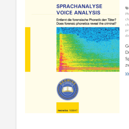
Ph
ch
ch
pr
di
G
Dr
S
z
Vi