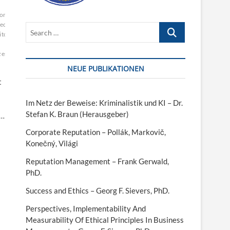
onetics
Forensische
lectic
Search
itch
speaker
…
zess
Stimmverstellung
voice
NEUE PUBLIKATIONEN
t
Im Netz der Beweise: Kriminalistik und KI – Dr.
Stefan K. Braun (Herausgeber)
s…
Corporate Reputation – Pollák, Markovič,
Konečný, Világi
Reputation Management – Frank Gerwald,
PhD.
Success and Ethics – Georg F. Sievers, PhD.
Perspectives, Implementability And
Measurability Of Ethical Principles In Business