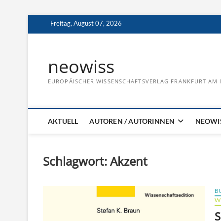
Skip
Freitag, August 07, 2026
to
content
neowiss
EUROPÄISCHER WISSENSCHAFTSVERLAG FRANKFURT AM 
AKTUELL
AUTOREN / AUTORINNEN
NEOWIS
Schlagwort:
Akzent
B
W
S