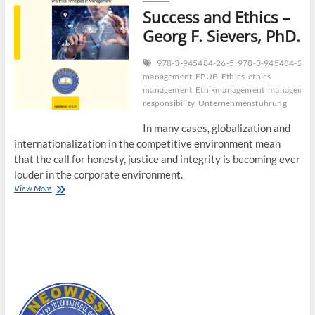
Success and Ethics –
Georg F. Sievers, PhD.
978-3-945484-26-5
978-3-945484-27-
management
EPUB
Ethics
ethics
management
Ethikmanagement
managemen
responsibility
Unternehmensführung
In many cases, globalization and
internationalization in the competitive environment mean
that the call for honesty, justice and integrity is becoming ever
louder in the corporate environment.
Success
View More
and
Ethics
–
Georg
F.
Sievers,
PhD.