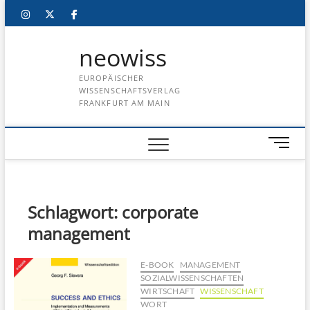
Skip
instagram
twitter
facebook
to
content
neowiss
EUROPÄISCHER
WISSENSCHAFTSVERLAG
FRANKFURT AM MAIN
M
e
n
u
B
Schlagwort:
corporate
u
management
t
t
o
E-BOOK
MANAGEMENT
SOZIALWISSENSCHAFTEN
n
WIRTSCHAFT
WISSENSCHAFT
WORT