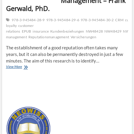
Management – Frank
Gerwald, PhD.
978-3-945484-28-9
978-3-945484-29-6
978-3-945484-30-2
CRM
cust
loyalty
customer
relations
EPUB
insurance
Kundenbeziehungen
NW48428
NW48429
NW48
management
Reputationsmanagement
Versicherungen
The establishment of a good reputation often takes many
years, but it can also be permanently destroyed in just a few
minutes. The aim of this research is to identify…
Reputation
View More
Management
–
Frank
Gerwald,
PhD.