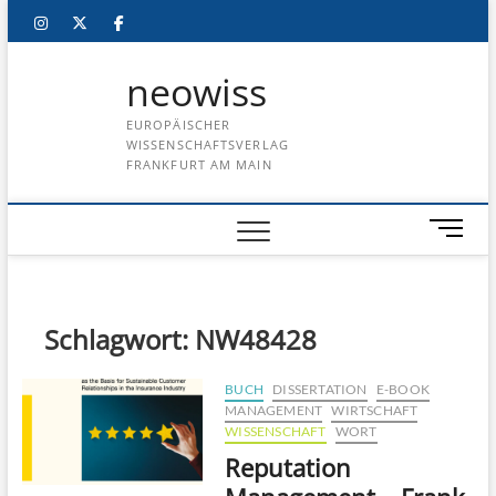
Skip
instagram
twitter
facebook
to
content
neowiss
EUROPÄISCHER
WISSENSCHAFTSVERLAG
FRANKFURT AM MAIN
M
e
n
u
B
Schlagwort:
NW48428
u
t
BUCH
DISSERTATION
E-BOOK
t
MANAGEMENT
WIRTSCHAFT
o
WISSENSCHAFT
WORT
n
Reputation